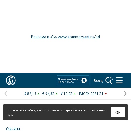
Реклама в «Ъ» www.kommersant.ru/ad
Коммерсантъ
Вход
$ 82,16
€ 94,83
¥ 12,23
IMOEX 2281,31
Предыдущая
С
страница
с
Оставаясь на сайте, вы соглашаетесь с
правилами использования
ОК
куки
Украина