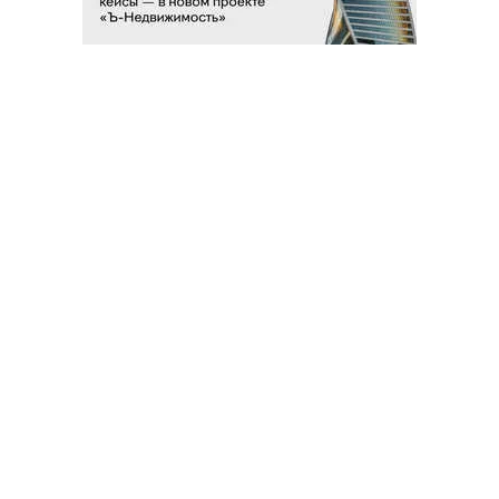
Благотворительный фонд
18+ реклама
О «Коммерсанте»
Android
Архив
Обратная связь
Контакты
Правовая информация
Реклама
E-mail рассылки
Вакансии
18+
© АО «Коммерсантъ». 127006, Москва, Оружейный переулок д. 41,
тел. +7 (495) 797-69-70.