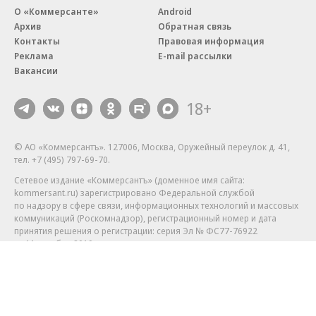
О «Коммерсанте»
Android
Архив
Обратная связь
Контакты
Правовая информация
Реклама
E-mail рассылки
Вакансии
18+
© АО «Коммерсантъ». 127006, Москва, Оружейный переулок д. 41,
тел. +7 (495) 797-69-70.
Сетевое издание «Коммерсантъ» (доменное имя сайта:
kommersant.ru) зарегистрировано Федеральной службой
по надзору в сфере связи, информационных технологий и массовых
коммуникаций (Роскомнадзор), регистрационный номер и дата
принятия решения о регистрации: серия
Эл № ФС77-76922
от 11 октября 2019 г.
Партнерские проекты/материалы, новости компаний, материалы
с пометкой «Промо» и «Официальное сообщение» опубликованы
на коммерческой основе.
На kommersant.ru применяются рекомендательные технологии.