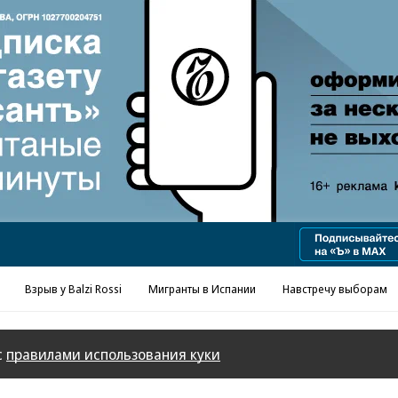
Реклама в «Ъ» www.kommersant.ru/ad
Взрыв у Balzi Rossi
Мигранты в Испании
Навстречу выборам
с
правилами использования куки