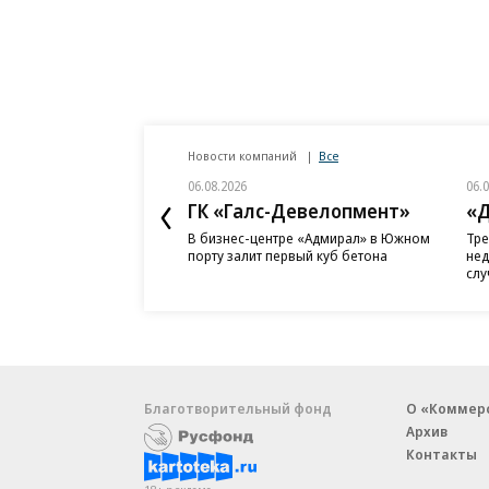
Новости компаний
Все
06.08.2026
06.
ГК «Галс-Девелопмент»
«Д
В бизнес-центре «Адмирал» в Южном
Тре
порту залит первый куб бетона
нед
слу
Благотворительный фонд
О «Коммер
Архив
Контакты