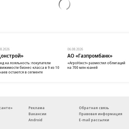
08.2026
06.08.2026
онстрой»
АО «Газпромбанк»
нд на лояльность: покупатели
«АгроНэкст» разместил облигаций
вижимости бизнес-класса в 9 из 10
на 700 млн юаней
чаев остаются в сегменте
санте»
Реклама
Обратная связь
Вакансии
Правовая информация
Android
E-mail рассылки