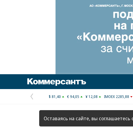
Коммерсантъ
$ 81,40
€ 94,05
¥ 12,08
IMOEX 2285,88
Предыдущая
страница
Оставаясь на сайте, вы соглашаетесь 