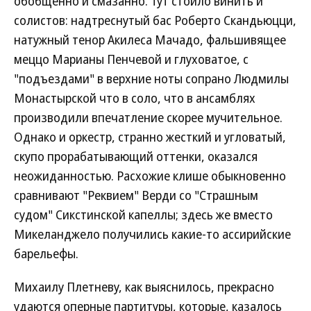
обобщенно и смазанно. Тут стоило винить и
солистов: надтреснутый бас Роберто Скандьюцци,
натужный тенор Акилеса Мачадо, фальшивящее
меццо Марианы Пенчевой и глуховатое, с
"подъездами" в верхние ноты сопрано Людмилы
Монастырской что в соло, что в ансамблях
производили впечатление скорее мучительное.
Однако и оркестр, странно жесткий и угловатый,
скупо прорабатывающий оттенки, оказался
неожиданностью. Расхожие клише обыкновенно
сравнивают "Реквием" Верди со "Страшным
судом" Сикстинской капеллы; здесь же вместо
Микеланджело получились какие-то ассирийские
барельефы.
Михаилу Плетневу, как выяснилось, прекрасно
удаются оперные партитуры, которые, казалось