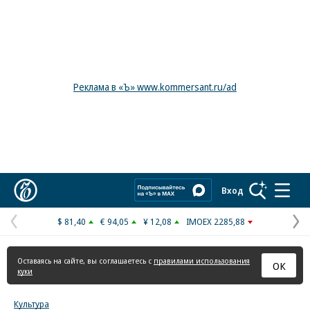
Реклама в «Ъ» www.kommersant.ru/ad
Коммерсантъ
Вход
$ 81,40
€ 94,05
¥ 12,08
IMOEX 2285,88
Предыдущая
С
страница
с
Оставаясь на сайте, вы соглашаетесь с
правилами использования
ОК
куки
Культура