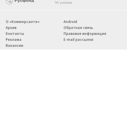
18+ реклама
О «Коммерсанте»
Android
Архив
Обратная связь
Контакты
Правовая информация
Реклама
E-mail рассылки
Вакансии
18+
© АО «Коммерсантъ». 127006, Москва, Оружейный переулок д. 41,
тел. +7 (495) 797-69-70.
Сетевое издание «Коммерсантъ» (доменное имя сайта:
kommersant.ru) зарегистрировано Федеральной службой
по надзору в сфере связи, информационных технологий и массовых
коммуникаций (Роскомнадзор), регистрационный номер и дата
принятия решения о регистрации: серия
Эл № ФС77-76922
от 11 октября 2019 г.
Партнерские проекты/материалы, новости компаний, материалы