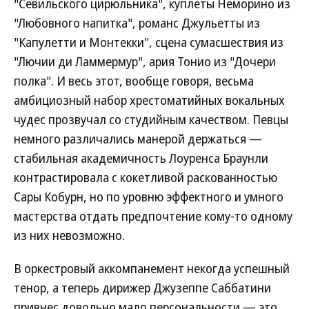
"Севильского цирюльника", куплеты Неморино из
"Любовного напитка", романс Джульетты из
"Капулетти и Монтекки", сцена сумасшествия из
"Лючии ди Ламмермур", ария Тонио из "Дочери
полка". И весь этот, вообще говоря, весьма
амбициозный набор хрестоматийных вокальных
чудес прозвучал со студийным качеством. Певцы
немного различались манерой держаться —
стабильная академичность Лоуренса Браунли
контрастировала с кокетливой раскованностью
Сары Кобурн, но по уровню эффектного и умного
мастерства отдать предпочтение кому-то одному
из них невозможно.
В оркестровый аккомпанемент некогда успешный
тенор, а теперь дирижер Джузеппе Саббатини
привнес довольно мало персональности — это