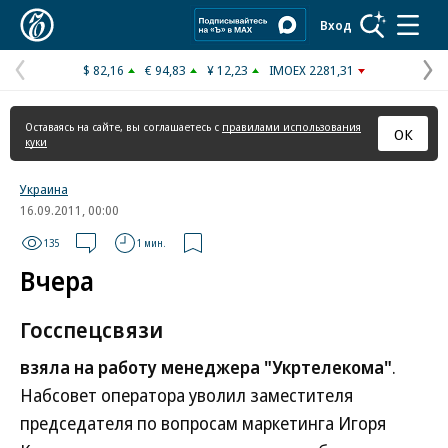
Коммерсантъ
Вход
$ 82,16
€ 94,83
¥ 12,23
IMOEX 2281,31
Предыдущая
С
страница
с
Оставаясь на сайте, вы соглашаетесь с
правилами использования
ОК
куки
Украина
16.09.2011, 00:00
135
1 мин.
Вчера
Госспецсвязи
взяла на работу менеджера "Укртелекома"
.
Набсовет оператора уволил заместителя
председателя по вопросам маркетинга Игоря