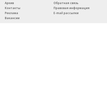
Архив
Обратная связь
Контакты
Правовая информация
Реклама
E-mail рассылки
Вакансии
18+
© АО «Коммерсантъ». 127006, Москва, Оружейный переулок д. 41,
тел. +7 (495) 797-69-70.
Сетевое издание «Коммерсантъ» (доменное имя сайта:
kommersant.ru) зарегистрировано Федеральной службой
по надзору в сфере связи, информационных технологий и массовых
коммуникаций (Роскомнадзор), регистрационный номер и дата
принятия решения о регистрации: серия
Эл № ФС77-76922
от 11 октября 2019 г.
Партнерские проекты/материалы, новости компаний, материалы
с пометкой «Промо» и «Официальное сообщение» опубликованы
на коммерческой основе.
На kommersant.ru применяются рекомендательные технологии.
Подробнее