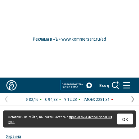
Реклама в «Ъ» www.kommersant.ru/ad
Коммерсантъ
Вход
$ 82,16
€ 94,83
¥ 12,23
IMOEX 2281,31
Предыдущая
С
страница
с
Оставаясь на сайте, вы соглашаетесь с
правилами использования
ОК
куки
Украина