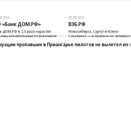
08.2026
05.08.2026
 «Банк ДОМ.РФ»
ВЭБ.РФ
к ДОМ.РФ в 2,5 раза нарастил
Новосибирск, Сургут и Южно-
емы кредитования подрядчиков
Сахалинск — в лидерах по активнос
 с эскроу
реализации ГЧП
куации пропавших в Приангарье пилотов не вылетел из-
санте»
Реклама
Обратная связь
Вакансии
Правовая информация
Android
E-mail рассылки
реулок д. 41,
тел. +7 (495) 797-69-70.
Партнерские проекты/матери
«Промо» и «Официальное со
а: kommersant.ru) зарегистрировано
нформационных технологий
На kommersant.ru применяют
ционный номер и дата принятия