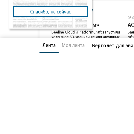
Новости компаний
Все
Спасибо, не сейчас
05.08.2026
05.
ПАО «ВымпелКом»
АО
Beeline Cloud и PlatformCraft запустили
Бан
холодное S3-хранилище для архивных
объ
данных бизнеса
ИЖС
Лента
Моя лента
Вертолет для эва
Благотворительный фонд
О «Коммер
Архив
Контакты
18+ реклама
© АО «Коммерсантъ». 127006, Москва, Оружейный пе
Сетевое издание «Коммерсантъ» (доменное имя сайт
Федеральной службой по надзору в сфере связи, и
и массовых коммуникаций (Роскомнадзор), регистра