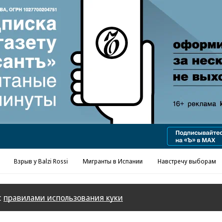
Реклама в «Ъ» www.kommersant.ru/ad
Взрыв у Balzi Rossi
Мигранты в Испании
Навстречу выборам
с
правилами использования куки