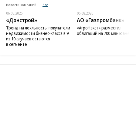
Новости компаний
Все
06.08.2026
06.08.2026
«Донстрой»
АО «Газпромбанк»
Тренд на лояльность: покупатели
«АгроНэкст» разместил
недвижимости бизнес-класса в 9
облигаций на 700 млн юаней
из 10 случаев остаются
в сегменте
Благотворительный фонд
18+ реклама
О «Коммерсанте»
Android
Архив
Обратная связь
Контакты
Правовая информация
Реклама
E-mail рассылки
Вакансии