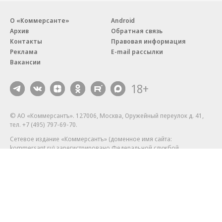
О «Коммерсанте»
Android
Архив
Обратная связь
Контакты
Правовая информация
Реклама
E-mail рассылки
Вакансии
18+
© АО «Коммерсантъ». 127006, Москва, Оружейный переулок д. 41,
тел. +7 (495) 797-69-70.
Сетевое издание «Коммерсантъ» (доменное имя сайта:
kommersant.ru) зарегистрировано Федеральной службой
по надзору в сфере связи, информационных технологий и массовых
коммуникаций (Роскомнадзор), регистрационный номер и дата
принятия решения о регистрации: серия
Эл № ФС77-76922
от 11 октября 2019 г.
Партнерские проекты/материалы, новости компаний, материалы
с пометкой «Промо» и «Официальное сообщение» опубликованы
на коммерческой основе.