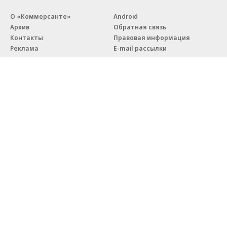
О «Коммерсанте»
Android
Архив
Обратная связь
Контакты
Правовая информация
Реклама
E-mail рассылки
Вакансии
18+
© АО «Коммерсантъ». 127006, Москва, Оружейный переулок д. 41,
тел. +7 (495) 797-69-70.
Сетевое издание «Коммерсантъ» (доменное имя сайта:
kommersant.ru) зарегистрировано Федеральной службой
по надзору в сфере связи, информационных технологий и массовых
коммуникаций (Роскомнадзор), регистрационный номер и дата
принятия решения о регистрации: серия
Эл № ФС77-76922
от 11 октября 2019 г.
Партнерские проекты/материалы, новости компаний, материалы
с пометкой «Промо» и «Официальное сообщение» опубликованы
на коммерческой основе.