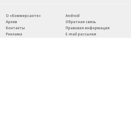
О «Коммерсанте»
Android
Архив
Обратная связь
Контакты
Правовая информация
Реклама
E-mail рассылки
Вакансии
18+
© АО «Коммерсантъ». 127006, Москва, Оружейный переулок д. 41,
тел. +7 (495) 797-69-70.
Сетевое издание «Коммерсантъ» (доменное имя сайта:
kommersant.ru) зарегистрировано Федеральной службой
по надзору в сфере связи, информационных технологий и массовых
коммуникаций (Роскомнадзор), регистрационный номер и дата
принятия решения о регистрации: серия
Эл № ФС77-76922
от 11 октября 2019 г.
Партнерские проекты/материалы, новости компаний, материалы
с пометкой «Промо» и «Официальное сообщение» опубликованы
на коммерческой основе.