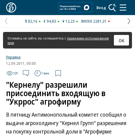
Коммерсантъ
Вход
$ 82,16
€ 94,83
¥ 12,23
IMOEX 2281,31
Предыдущая
С
страница
с
Оставаясь на сайте, вы соглашаетесь с
правилами использования
ОК
куки
Украина
12.09.2011, 00:00
129
1 мин.
"Кернелу" разрешили
присоединить входящую в
"Укррос" агрофирму
В пятницу Антимонопольный комитет сообщил о
выдаче агрохолдингу "Кернел Групп" разрешения
на покупку контрольной доли в "Агрофирме