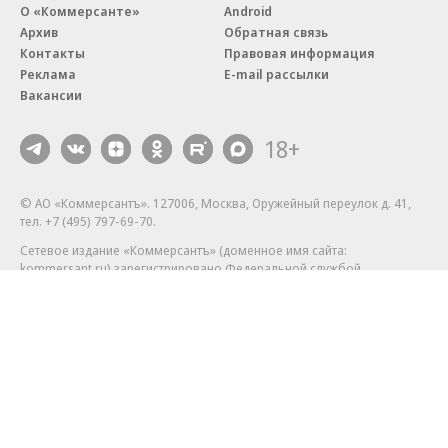
О «Коммерсанте»
Android
Архив
Обратная связь
Контакты
Правовая информация
Реклама
E-mail рассылки
Вакансии
18+
© АО «Коммерсантъ». 127006, Москва, Оружейный переулок д. 41,
тел. +7 (495) 797-69-70.
Сетевое издание «Коммерсантъ» (доменное имя сайта:
kommersant.ru) зарегистрировано Федеральной службой
по надзору в сфере связи, информационных технологий и массовых
коммуникаций (Роскомнадзор), регистрационный номер и дата
принятия решения о регистрации: серия
Эл № ФС77-76922
от 11 октября 2019 г.
Партнерские проекты/материалы, новости компаний, материалы
с пометкой «Промо» и «Официальное сообщение» опубликованы
на коммерческой основе.
На kommersant.ru применяются рекомендательные технологии.