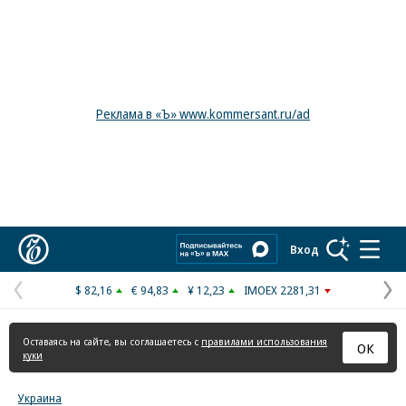
Реклама в «Ъ» www.kommersant.ru/ad
Коммерсантъ
Вход
$ 82,16
€ 94,83
¥ 12,23
IMOEX 2281,31
Предыдущая
С
страница
с
Оставаясь на сайте, вы соглашаетесь с
правилами использования
ОК
куки
Украина