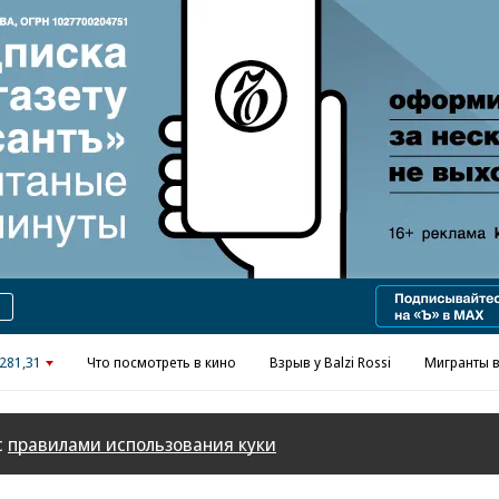
Реклама в «Ъ» www.kommersant.ru/ad
281,31
Что посмотреть в кино
Взрыв у Balzi Rossi
Мигранты в
с
правилами использования куки