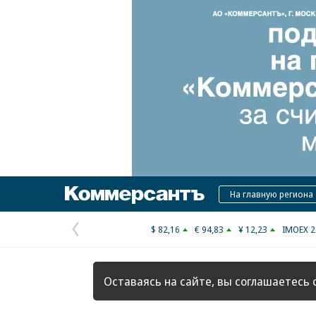
Коммерсантъ
На главную региона
$ 82,16
€ 94,83
¥ 12,23
IMOEX 2
Предыдущая
страница
Оставаясь на сайте, вы соглашаетесь 