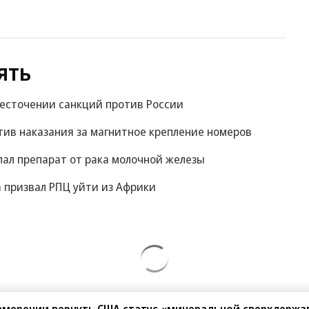
ять
жесточении санкций против России
ив наказания за магнитное крепление номеров
пал препарат от рака молочной железы
 призвал РПЦ уйти из Африки
намерении вернуть США статус «минеральной сверхдержа