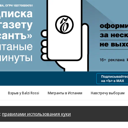
Реклама в «Ъ» www.kommersant.ru/ad
Взрыв у Balzi Rossi
Мигранты в Испании
Навстречу выборам
с
правилами использования куки