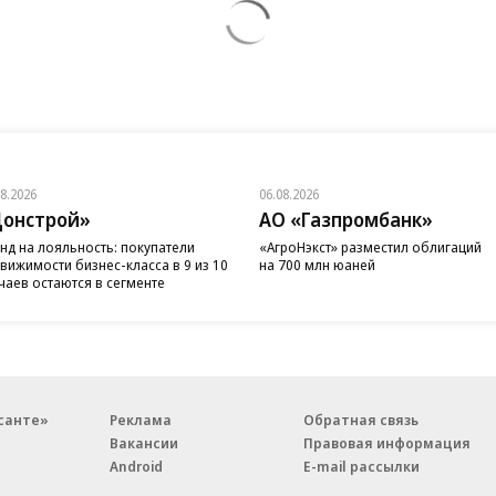
08.2026
06.08.2026
онстрой»
АО «Газпромбанк»
нд на лояльность: покупатели
«АгроНэкст» разместил облигаций
вижимости бизнес-класса в 9 из 10
на 700 млн юаней
чаев остаются в сегменте
санте»
Реклама
Обратная связь
Вакансии
Правовая информация
Android
E-mail рассылки