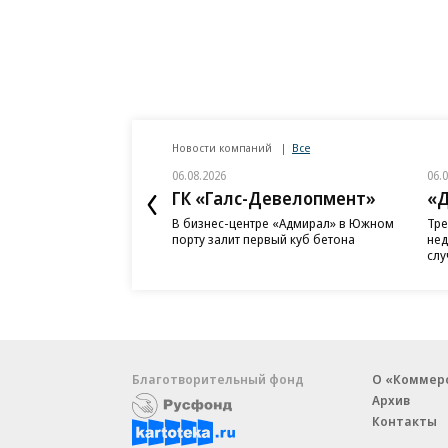
Новости компаний
Все
06.08.2026
06.
ГК «Галс-Девелопмент»
«Д
В бизнес-центре «Адмирал» в Южном
Тре
порту залит первый куб бетона
нед
слу
Благотворительный фонд
О «Коммер
Архив
Контакты