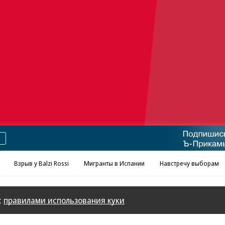
Реклама в «Ъ» www.kommersant.ru/ad
Взрыв у Balzi Rossi
Мигранты в Испании
Навстречу выборам
с
правилами использования куки