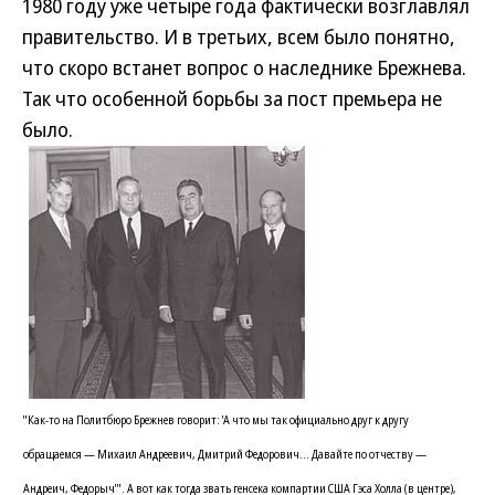
1980 году уже четыре года фактически возглавлял
правительство. И в третьих, всем было понятно,
что скоро встанет вопрос о наследнике Брежнева.
Так что особенной борьбы за пост премьера не
было.
"Как-то на Политбюро Брежнев говорит: 'А что мы так официально друг к другу
обращаемся — Михаил Андреевич, Дмитрий Федорович... Давайте по отчеству —
Андреич, Федорыч'". А вот как тогда звать генсека компартии США Гэса Холла (в центре),