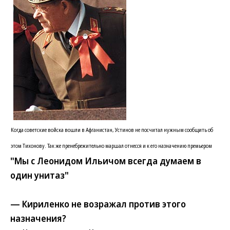
Когда советские войска вошли в Афганистан, Устинов не посчитал нужным сообщить об
этом Тихонову. Так же пренебрежительно маршал отнесся и к его назначению премьером
"Мы с Леонидом Ильичом всегда думаем в
один унитаз"
— Кириленко не возражал против этого
назначения?