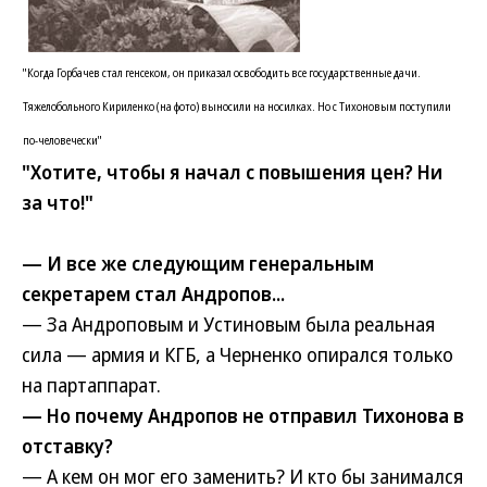
"Когда Горбачев стал генсеком, он приказал освободить все государственные дачи.
Тяжелобольного Кириленко (на фото) выносили на носилках. Но с Тихоновым поступили
по-человечески"
"Хотите, чтобы я начал с повышения цен? Ни
за что!"
— И все же следующим генеральным
секретарем стал Андропов...
— За Андроповым и Устиновым была реальная
сила — армия и КГБ, а Черненко опирался только
на партаппарат.
— Но почему Андропов не отправил Тихонова в
отставку?
— А кем он мог его заменить? И кто бы занимался