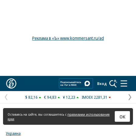
Реклама в «Ъ» www.kommersant.ru/ad
Коммерсантъ
Вход
$ 82,16
€ 94,83
¥ 12,23
IMOEX 2281,31
Предыдущая
С
страница
с
Оставаясь на сайте, вы соглашаетесь с
правилами использования
ОК
куки
Украина