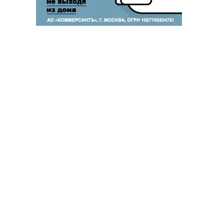
Благотворительный фонд
18+ реклама
О «Коммерсанте»
Android
Архив
Обратная связь
Контакты
Правовая информация
Реклама
E-mail рассылки
Вакансии
18+
© АО «Коммерсантъ». 127006, Москва, Оружейный переулок д. 41,
тел. +7 (495) 797-69-70.