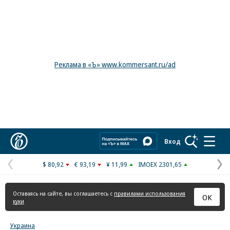
Реклама в «Ъ» www.kommersant.ru/ad
Коммерсантъ
Вход
$ 80,92
€ 93,19
¥ 11,99
IMOEX 2301,65
Предыдущая
С
страница
с
Оставаясь на сайте, вы соглашаетесь с
правилами использования
ОК
куки
Украина