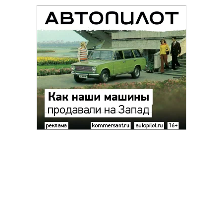
Благотворительный фонд
18+ реклама
О «Коммерсанте»
Android
Архив
Обратная связь