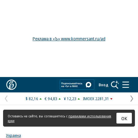
Реклама в «Ъ» www.kommersant.ru/ad
Коммерсантъ
Вход
$ 82,16
€ 94,83
¥ 12,23
IMOEX 2281,31
Предыдущая
С
страница
с
Оставаясь на сайте, вы соглашаетесь с
правилами использования
ОК
куки
Украина