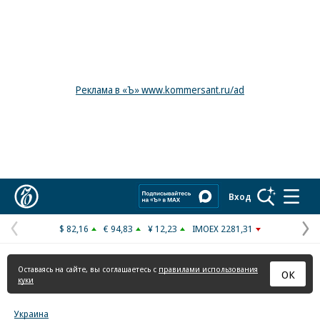
Реклама в «Ъ» www.kommersant.ru/ad
Коммерсантъ
Вход
$ 82,16
€ 94,83
¥ 12,23
IMOEX 2281,31
Предыдущая
С
страница
с
Оставаясь на сайте, вы соглашаетесь с
правилами использования
ОК
куки
Украина