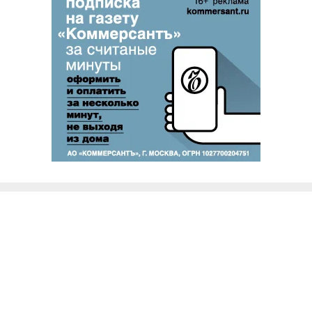
Благотворительный фонд
18+ реклама
О «Коммерсанте»
Android
Архив
Обратная связь
Контакты
Правовая информация