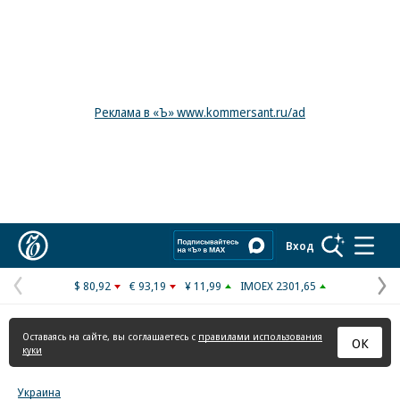
Реклама в «Ъ» www.kommersant.ru/ad
Коммерсантъ
Вход
$ 80,92
€ 93,19
¥ 11,99
IMOEX 2301,65
Предыдущая
С
страница
с
Оставаясь на сайте, вы соглашаетесь с
правилами использования
ОК
куки
Украина