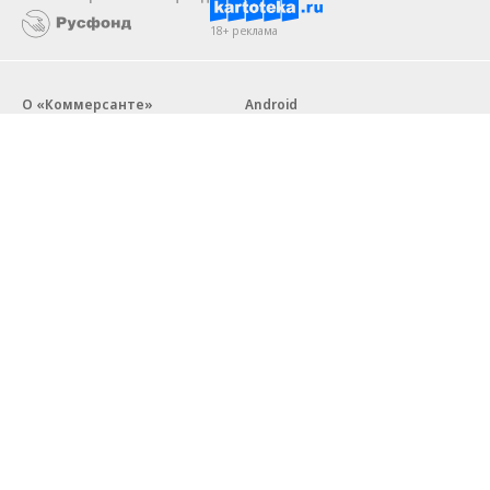
18+ реклама
О «Коммерсанте»
Android
Архив
Обратная связь
Контакты
Правовая информация
Реклама
E-mail рассылки
Вакансии
18+
© АО «Коммерсантъ». 127006, Москва, Оружейный переулок д. 41,
тел. +7 (495) 797-69-70.
Сетевое издание «Коммерсантъ» (доменное имя сайта:
kommersant.ru) зарегистрировано Федеральной службой
по надзору в сфере связи, информационных технологий и массовых
коммуникаций (Роскомнадзор), регистрационный номер и дата
принятия решения о регистрации: серия
Эл № ФС77-76922
от 11 октября 2019 г.