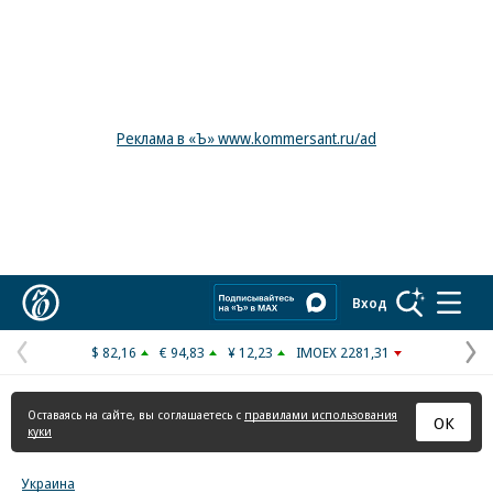
Реклама в «Ъ» www.kommersant.ru/ad
Коммерсантъ
Вход
$ 82,16
€ 94,83
¥ 12,23
IMOEX 2281,31
Предыдущая
С
страница
с
Оставаясь на сайте, вы соглашаетесь с
правилами использования
ОК
куки
Украина