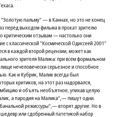
Техаса.
"Золотую пальму" — в Каннах, но это не конец
 раз перед выходом фильма в прокат зрителю
по критическим отзывам — настолько они
е с классической "Космической Одиссеей 2001"
еся в каждой второй рецензии, может как
иального зрителя Малика: при всем формальном
лище нечеловечески серьезное и способное
ью. Как и Кубрик, Малик всегда был
торых критиков, на этот раз надорвался,
амбицию и объять необъятное, упихав целую
алик, а пародия на Малика",— пишут одни.
анальной режиссуры",— вторят другие. Но в
 шедевр или сдобренный патетикой набор