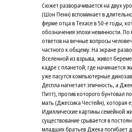
Сюжет разворачивается на двух ур
(Шон Пенн) вспоминает в длительн
ферме отца в Техасе в 50-е годы, 
обозначения эпохи невинности. По 
ответов на вечные вопросы человеч
частного к общему. На экране разв
Вселенной из взрыва, живот берем
кадре с планетой, где начинается ж
уже пасутся компьютерные динозавр
Деспла нагнетает эпичность, а Дже
Питт), против которого бунтовал 
мать (Джессика Честейн), которая е
Идиллические картины семейной жи
существование срывается в постоян
младших братьев Джека погибает де