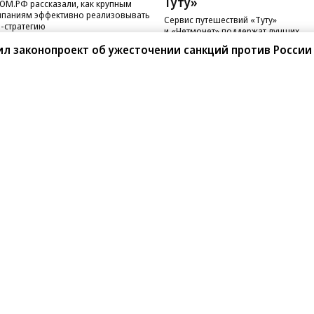
Туту»
ОМ.РФ рассказали, как крупным
паниям эффективно реализовывать
Сервис путешествий «Туту»
-стратегию
и «Нетмонет» поддержат лучших
сотрудников российских отелей
л законопроект об ужесточении санкций против России
санте»
Реклама
Обратная связь
Вакансии
Правовая информация
Android
E-mail рассылки
реулок д. 41,
тел. +7 (495) 797-69-70.
Партнерские проекты/матери
«Промо» и «Официальное со
а: kommersant.ru) зарегистрировано
нформационных технологий
На kommersant.ru применяют
ционный номер и дата принятия
1 октября 2019 г.