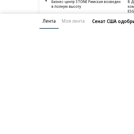
Бизнес-центр STONE Римская возведен
В Д
в полную высоту
ком
ESG
Лента
Моя лента
Сенат США одобри
Благотворительный фонд
О «Коммер
Архив
Контакты
18+ реклама
© АО «Коммерсантъ». 127006, Москва, Оружейный пе
Сетевое издание «Коммерсантъ» (доменное имя сайт
Федеральной службой по надзору в сфере связи, и
и массовых коммуникаций (Роскомнадзор), регистра
решения о регистрации: серия
Эл № ФС77-76922
от 1