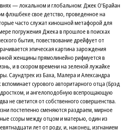
овнях — локальном и глобальном: Джек О'Брайан
ом флэшбеке свое детство, проведенное на
которые часто служат киношной метафорой для
мере погружения Джека в прошлое в поисках
еского бытия, повествование дрейфует от
орачивается эпическая картина зарождения
енной женщины прямолинейно рифмуется в
изнь, и в скором времени на зеленой лужайке
ы. Саундтрек из Баха, Малера и Александра
к вспоминает сурового авторитарного отца (Брэд
подростком, и ангелоподобную всепрощающую
два не светится от собственного совершенства.
зни постепенно сменяются раздраем, мирное
ные ссоры между отцом и матерью, один из
вятнадцати лет от роду, и, наконец, изгнанием