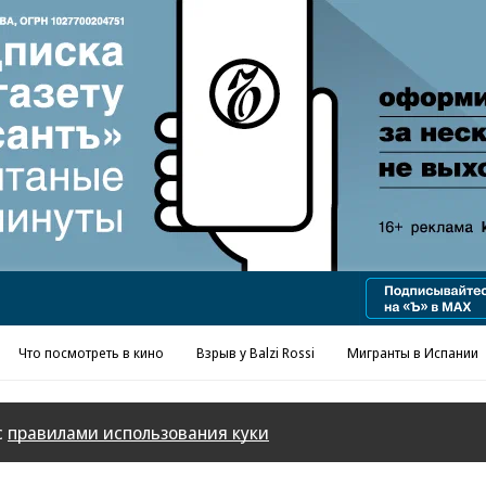
Реклама в «Ъ» www.kommersant.ru/ad
Что посмотреть в кино
Взрыв у Balzi Rossi
Мигранты в Испании
с
правилами использования куки