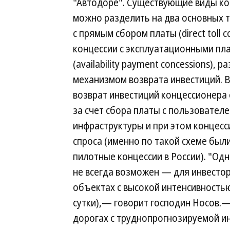
"Автодоре". Существующие виды ко
можно разделить на два основных 
с прямым сбором платы (direct toll c
концессии с эксплуатационными пл
(availability payment concessions),
механизмом возврата инвестиций. В
возврат инвестиций концессионера
за счет сбора платы с пользовател
инфраструктуры и при этом концесс
спроса (именно по такой схеме был
пилотные концессии в России). "Од
не всегда возможен — для инвесто
объектах с высокой интенсивностью
сутки),— говорит господин Носов.—
дорогах с труднопрогнозируемой ин