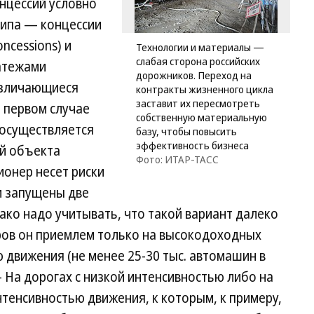
нцессий условно
типа — концессии
oncessions) и
Технологии и материалы —
слабая сторона российских
атежами
дорожников. Переход на
 различающиеся
контракты жизненного цикла
заставит их пересмотреть
 первом случае
собственную материальную
 осуществляется
базу, чтобы повысить
эффективность бизнеса
ей объекта
Фото: ИТАР-ТАСС
ионер несет риски
и запущены две
нако надо учитывать, что такой вариант далеко
ров он приемлем только на высокодоходных
 движения (не менее 25-30 тыс. автомашин в
 На дорогах с низкой интенсивностью либо на
тенсивностью движения, к которым, к примеру,