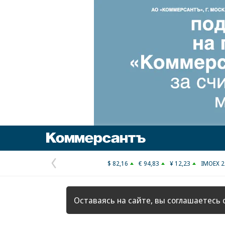
Коммерсантъ
$ 82,16
€ 94,83
¥ 12,23
IMOEX 2
Предыдущая
страница
Оставаясь на сайте, вы соглашаетесь 