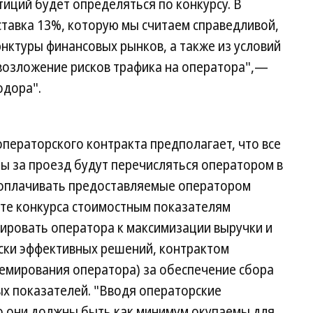
тиций будет определяться по конкурсу. В
 ставка 13%, которую мы считаем справедливой,
нктуры финансовых рынков, а также из условий
возложение рисков трафика на оператора",—
одора".
ператорского контракта предполагает, что все
ы за проезд будут перечисляться оператором в
 оплачивать предоставляемые оператором
ате конкурса стоимостным показателям
вировать оператора к максимизации выручки и
ски эффективных решений, контрактом
ремирования оператора) за обеспечение сбора
ых показателей. "Вводя операторские
то они должны быть как минимум окупаемы для