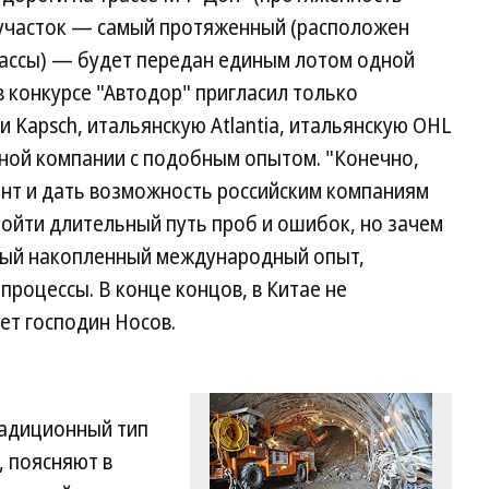
с участок — самый протяженный (расположен
рассы) — будет передан единым лотом одной
в конкурсе "Автодор" пригласил только
и Kapsch, итальянскую Atlantia, итальянскую OHL
одной компании с подобным опытом. "Конечно,
нт и дать возможность российским компаниям
ойти длительный путь проб и ошибок, но зачем
мный накопленный международный опыт,
процессы. В конце концов, в Китае не
ет господин Носов.
радиционный тип
, поясняют в