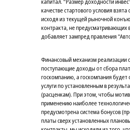
капитал. "Размер доходности инвес
качестве стартового условия взята
исходя из текущей рыночной конъю
контракта, не предусматривающих 
добавляет зампред правления "Авт
Финансовый механизм реализации о
поступающие доходы от сбора плат
госкомпанию, а госкомпания будет
услуги по установленным в результ
(расценкам). При этом, чтобы моти
применению наиболее технологиче
предусмотрена система бонусов (п
платы сверх установленных планов
контракты, мы исходили из того, ч