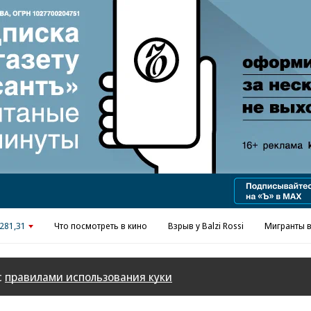
Реклама в «Ъ» www.kommersant.ru/ad
281,31
Что посмотреть в кино
Взрыв у Balzi Rossi
Мигранты в
с
правилами использования куки