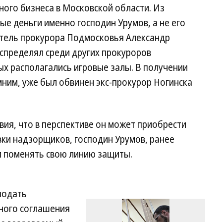
ного бизнеса в Московской области. Из
ые деньги именно господин Урумов, а не его
тель прокурора Подмосковья Александр
аспределял среди других прокуроров
х располагались игровые залы. В получении
мним, уже был обвинен экс-прокурор Ногинска
твия, что в перспективе он может приобрести
вки надзорщиков, господин Урумов, ранее
л поменять свою линию защиты.
 подать
ного соглашения