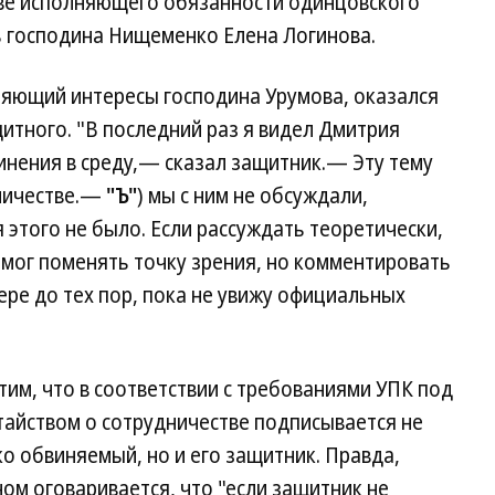
ве исполняющего обязанности одинцовского
ь господина Нищеменко Елена Логинова.
яющий интересы господина Урумова, оказался
щитного. "В последний раз я видел Дмитрия
инения в среду,— сказал защитник.— Эту тему
дничестве.—
"Ъ"
) мы с ним не обсуждали,
 этого не было. Если рассуждать теоретически,
мог поменять точку зрения, но комментировать
ере до тех пор, пока не увижу официальных
им, что в соответствии с требованиями УПК под
тайством о сотрудничестве подписывается не
о обвиняемый, но и его защитник. Правда,
ом оговаривается, что "если защитник не