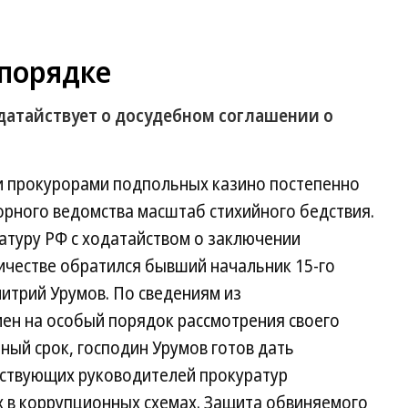
 порядке
атайствует о досудебном соглашении о
 прокурорами подпольных казино постепенно
орного ведомства масштаб стихийного бедствия.
ратуру РФ с ходатайством о заключении
ичестве обратился бывший начальник 15-го
трий Урумов. По сведениям из
мен на особый порядок рассмотрения своего
ый срок, господин Урумов готов дать
йствующих руководителей прокуратур
 в коррупционных схемах. Защита обвиняемого