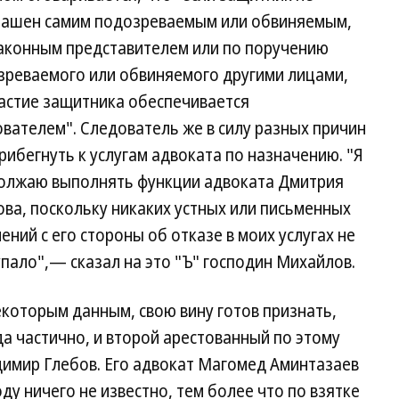
лашен самим подозреваемым или обвиняемым,
законным представителем или по поручению
зреваемого или обвиняемого другими лицами,
частие защитника обеспечивается
вателем". Следователь же в силу разных причин
рибегнуть к услугам адвоката по назначению. "Я
олжаю выполнять функции адвоката Дмитрия
ва, поскольку никаких устных или письменных
ений с его стороны об отказе в моих услугах не
пало",— сказал на это "Ъ" господин Михайлов.
екоторым данным, свою вину готов признать,
а частично, и второй арестованный по этому
димир Глебов. Его адвокат Магомед Аминтазаев
оду ничего не известно, тем более что по взятке