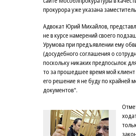
сайте Мособлпрокуратуры в качест
прокурора уже указана заместител
Адвокат Юрий Михайлов, представл
не в курсе намерений своего подза
Урумова при предъявлении ему обв
(досудебного соглашения о сотру
поскольку никаких предпосылок для
то за прошедшее время мой клиент 
его решение я не буду по крайней м
документов".
Отмет
хода
тольк
закон