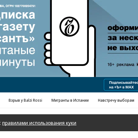
Реклама в «Ъ» www.kommersant.ru/ad
Взрыв у Balzi Rossi
Мигранты в Испании
Навстречу выборам
с
правилами использования куки