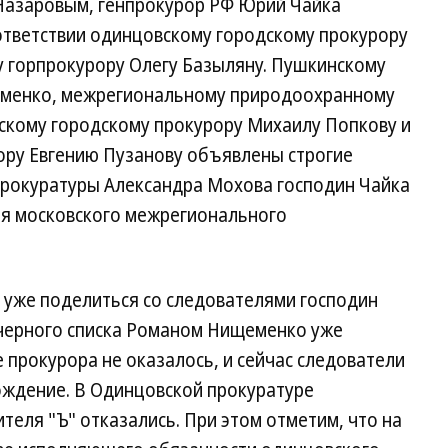
Назаровым, генпрокурор РФ Юрий Чайка
тветствии одинцовскому городскому прокурору
 горпрокурору Олегу Базыляну. Пушкинскому
зуменко, межрегиональному природоохранному
нскому городскому прокурору Михаилу Попкову и
ору Евгению Пузанову объявлены строгие
рокуратуры Александра Мохова господин Чайка
ля московского межрегионального
 уже поделиться со следователями господин
 черного списка Романом Нищеменко уже
 прокурора не оказалось, и сейчас следователи
ождение. В Одинцовской прокуратуре
теля "Ъ" отказались. При этом отметим, что на