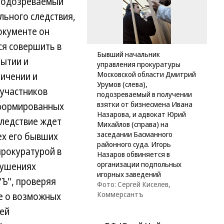
 подозреваемый
льного следствия,
окументе он
ся совершить в
Бывший начальник
рытии и
управления прокуратуры
Московской области Дмитрий
личении и
Урумов (слева),
оучастников
подозреваемый в получении
взятки от бизнесмена Ивана
нформированных
Назарова, и адвокат Юрий
следствие ждет
Михайлов (справа) на
заседании Басманного
ех его бывших
районного суда. Игорь
прокуратурой в
Назаров обвиняется в
организации подпольных
рушениях
игорных заведений
"Ъ", проверяя
Фото: Сергей Киселев,
Коммерсантъ
е о возможных
ей