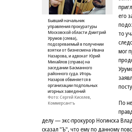
приг
его 
Бывший начальник
подо
управления прокуратуры
Московской области Дмитрий
то у
Урумов (слева),
следо
подозреваемый в получении
взятки от бизнесмена Ивана
мог п
Назарова, и адвокат Юрий
прод
Михайлов (справа) на
заседании Басманного
Урумо
районного суда. Игорь
заявл
Назаров обвиняется в
организации подпольных
посту
игорных заведений
Фото: Сергей Киселев,
По н
Коммерсантъ
правд
делу — экс-прокурор Ногинска Вла
сказал "Ъ", что ему по данному пов