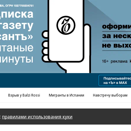
Реклама в «Ъ» www.kommersant.ru/ad
Взрыв у Balzi Rossi
Мигранты в Испании
Навстречу выборам
с
правилами использования куки