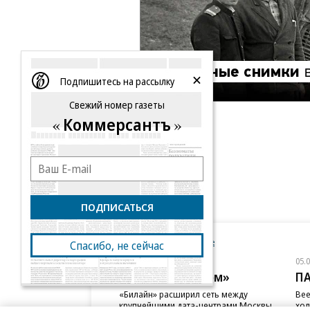
Подпишитесь на рассылку
Свежий номер газеты
Коммерсантъ
ПОДПИСАТЬСЯ
Новости компаний
Все
Спасибо, не сейчас
06.08.2026
05.
ПАО «ВымпелКом»
П
«Билайн» расширил сеть между
Bee
крупнейшими дата-центрами Москвы
хол