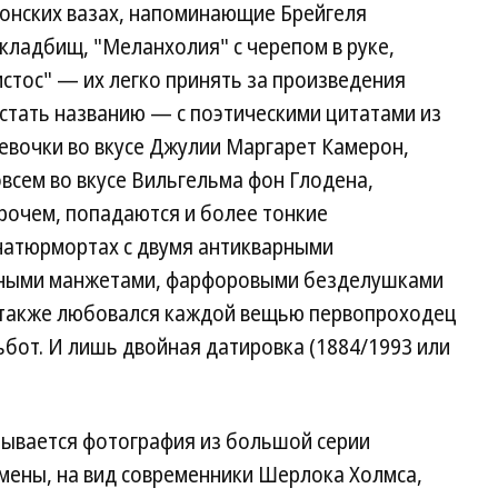
понских вазах, напоминающие Брейгеля
кладбищ, "Меланхолия" с черепом в руке,
стос" — их легко принять за произведения
стать названию — с поэтическими цитатами из
евочки во вкусе Джулии Маргарет Камерон,
всем во вкусе Вильгельма фон Глодена,
прочем, попадаются и более тонкие
 натюрмортах с двумя антикварными
жными манжетами, фарфоровыми безделушками
 также любовался каждой вещью первопроходец
бот. И лишь двойная датировка (1884/1993 или
ывается фотография из большой серии
мены, на вид современники Шерлока Холмса,