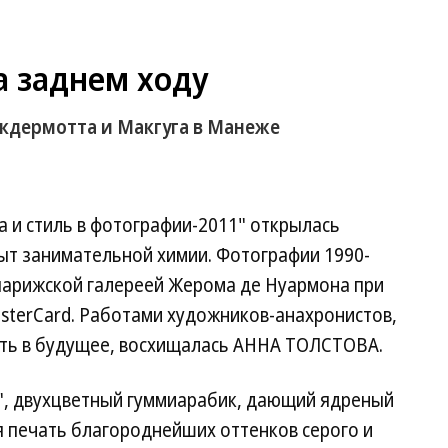
 заднем ходу
кдермотта и Макгуга в Манеже
 и стиль в фотографии-2011" открылась
ыт занимательной химии. Фотографии 1990-
парижской галереей Жерома де Нуармона при
asterCard. Работами художников-анахронистов,
сть в будущее, восхищалась АННА ТОЛСТОВА.
а", двухцветный гуммиарабик, дающий ядреный
я печать благороднейших оттенков серого и