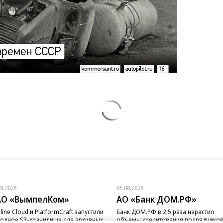
08.2026
05.08.2026
АО «ВымпелКом»
АО «Банк ДОМ.РФ»
line Cloud и PlatformCraft запустили
Банк ДОМ.РФ в 2,5 раза нарастил
одное S3-хранилище для архивных
объемы кредитования подрядчико