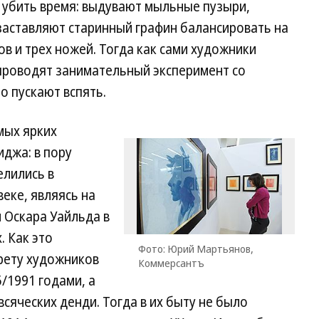
убить время: выдувают мыльные пузыри,
заставляют старинный графин балансировать на
в и трех ножей. Тогда как сами художники
проводят занимательный эксперимент со
то пускают вспять.
мых ярких
джа: в пору
елились в
веке, являясь на
 Оскара Уайльда в
. Как это
Фото: Юрий Мартьянов,
рету художников
Коммерсантъ
/1991 годами, а
сяческих денди. Тогда в их быту не было