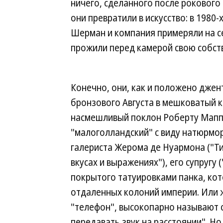
ничего, сделанного после рокового 1
они превратили в искусство: в 1980
Шерман и компания примеряли на с
прожили перед камерой свою собст
Конечно, они, как и положено джен
бронзового Августа в мешковатый к
насмешливый поклон Роберту Маппл
"малоголландский" с виду натюрмор
галериста Жерома де Нуармона ("Ти
вкусах и выражениях"), его супругу
покрытого татуировками панка, ко
отдаленных колоний империи. Или ж
"телефон", высокопарно называют 
передавать звук на расстоянии". Но