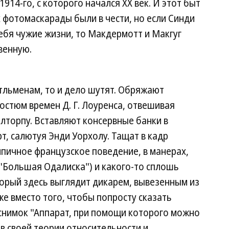
914-го, с которого начался XX век. И этот быт
-х фотомаскарады были в чести, но если Синди
ебя чужие жизни, то Макдермотт и Макгуг
венную.
тльменам, то и дело шутят. Обряжают
остюм времен Д. Г. Лоуренса, отвешивая
торпу. Вставляют консервные банки в
т, салютуя Энди Уорхолу. Тащат в кадр
пичное французское поведение, в манерах,
 ("Большая Одалиска") и какого-то сплошь
торый здесь выглядит дикарем, вывезенным из
е вместо того, чтобы попросту сказать
снимок "Аппарат, при помощи которого можно
 в своей теории относительности и