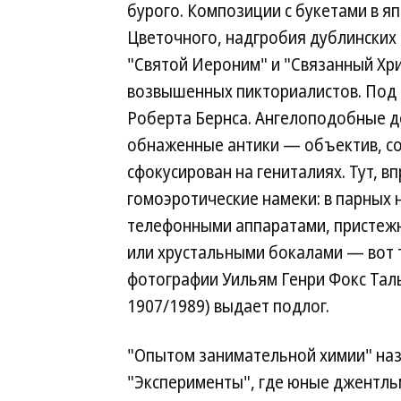
бурого. Композиции с букетами в я
Цветочного, надгробия дублинских 
"Святой Иероним" и "Связанный Хри
возвышенных пикториалистов. Под 
Роберта Бернса. Ангелоподобные д
обнаженные антики — объектив, со
сфокусирован на гениталиях. Тут, в
гомоэротические намеки: в парных
телефонными аппаратами, присте
или хрустальными бокалами — вот
фотографии Уильям Генри Фокс Таль
1907/1989) выдает подлог.
"Опытом занимательной химии" наз
"Эксперименты", где юные джентль