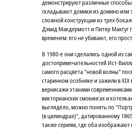
демонстрируют различные способы 
складывают домики из домино или 
сложной конструкции из трех бокало
Дэвид Макдермотт и Питер Макгуг 
временем: его не убивают, его прос
В 1980-е они сделались одной из са
достопримечательностей Ист-Вилли
самого расцвета "новой волны" пос
старинном особняке и зажили в XIX 
вернисажи этакими современниками
викторианских смокингах и котелках
выглядело, можно понять по "Порт
(в цилиндрах)", датированному 1865
также сериям, где оба изображают в