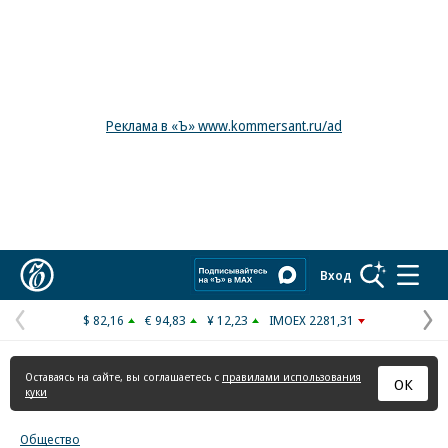
Реклама в «Ъ» www.kommersant.ru/ad
Коммерсантъ
Вход
$ 82,16
€ 94,83
¥ 12,23
IMOEX 2281,31
Предыдущая
С
страница
с
Оставаясь на сайте, вы соглашаетесь с
правилами использования
ОК
куки
Общество