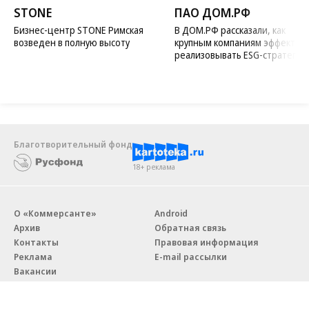
STONE
ПАО ДОМ.РФ
Бизнес-центр STONE Римская
В ДОМ.РФ рассказали, как
возведен в полную высоту
крупным компаниям эффектив
реализовывать ESG-стратегию
Благотворительный фонд
18+ реклама
О «Коммерсанте»
Android
Архив
Обратная связь
Контакты
Правовая информация
Реклама
E-mail рассылки
Вакансии
18+