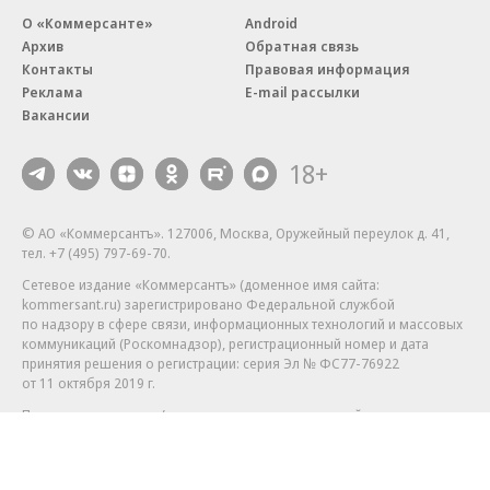
О «Коммерсанте»
Android
Архив
Обратная связь
Контакты
Правовая информация
Реклама
E-mail рассылки
Вакансии
18+
© АО «Коммерсантъ». 127006, Москва, Оружейный переулок д. 41,
тел. +7 (495) 797-69-70.
Сетевое издание «Коммерсантъ» (доменное имя сайта:
kommersant.ru) зарегистрировано Федеральной службой
по надзору в сфере связи, информационных технологий и массовых
коммуникаций (Роскомнадзор), регистрационный номер и дата
принятия решения о регистрации: серия
Эл № ФС77-76922
от 11 октября 2019 г.
Партнерские проекты/материалы, новости компаний, материалы
с пометкой «Промо» и «Официальное сообщение» опубликованы
на коммерческой основе.
На kommersant.ru применяются рекомендательные технологии.