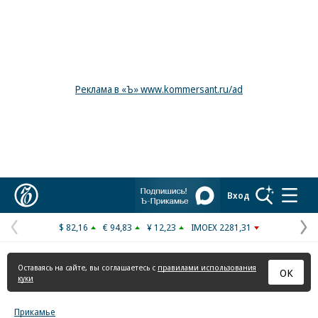
Реклама в «Ъ» www.kommersant.ru/ad
Коммерсантъ
Вход
$ 82,16
€ 94,83
¥ 12,23
IMOEX 2281,31
Предыдущая
С
страница
с
Оставаясь на сайте, вы соглашаетесь с
правилами использования
ОК
куки
Прикамье