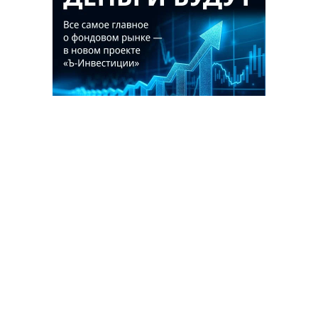
Благотворительный фонд
18+ реклама
О «Коммерсанте»
Android
Архив
Обратная связь
Контакты
Правовая информация
Реклама
E-mail рассылки
Вакансии
18+