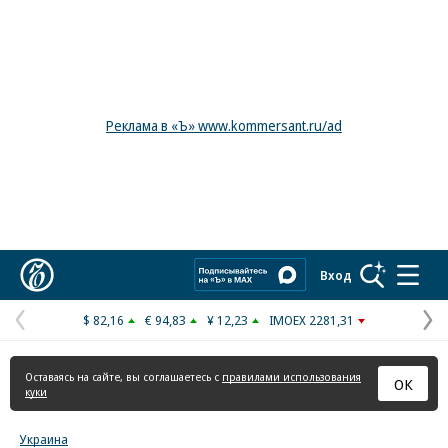
Реклама в «Ъ» www.kommersant.ru/ad
Коммерсантъ
Вход
$ 82,16
€ 94,83
¥ 12,23
IMOEX 2281,31
Предыдущая
С
страница
с
Оставаясь на сайте, вы соглашаетесь с
правилами использования
ОК
куки
Украина