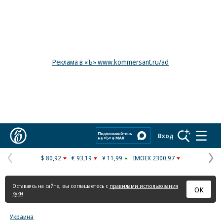
Реклама в «Ъ» www.kommersant.ru/ad
Коммерсантъ
Вход
$ 80,92
€ 93,19
¥ 11,99
IMOEX 2300,97
Предыдущая
С
страница
с
Оставаясь на сайте, вы соглашаетесь с
правилами использования
ОК
куки
Украина