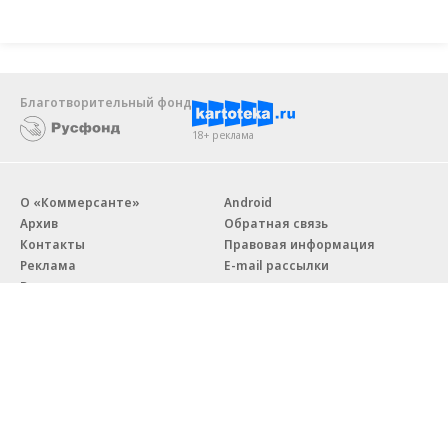
Благотворительный фонд
18+ реклама
О «Коммерсанте»
Android
Архив
Обратная связь
Контакты
Правовая информация
Реклама
E-mail рассылки
Вакансии
18+
© АО «Коммерсантъ». 127006, Москва, Оружейный переулок д. 41,
тел. +7 (495) 797-69-70.
Сетевое издание «Коммерсантъ» (доменное имя сайта: