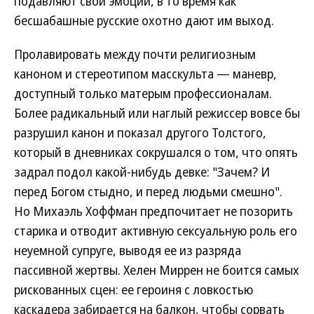
подавляют свои эмоции, в то время как
бесшабашные русские охотно дают им выход.
Пролавировать между почти религиозным
каноном и стереотипом масскульта — маневр,
доступный только матерым профессионалам.
Более радикальный или наглый режиссер вовсе бы
разрушил канон и показал другого Толстого,
который в дневниках сокрушался о том, что опять
задрал подол какой-нибудь девке: "Зачем? И
перед Богом стыдно, и перед людьми смешно".
Но Михаэль Хоффман предпочитает не позорить
старика и отводит активную сексуальную роль его
неуемной супруге, выводя ее из разряда
пассивной жертвы. Хелен Миррен не боится самых
рискованных сцен: ее героиня с ловкостью
каскадера забирается на балкон, чтобы сорвать