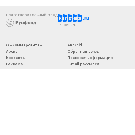
Благотворительный фонд
18+ реклама
О «Коммерсанте»
Android
Архив
Обратная связь
Контакты
Правовая информация
Реклама
E-mail рассылки
Вакансии
18+
© АО «Коммерсантъ». 127006, Москва, Оружейный переулок д. 41,
тел. +7 (495) 797-69-70.
Сетевое издание «Коммерсантъ» (доменное имя сайта:
kommersant.ru) зарегистрировано Федеральной службой
по надзору в сфере связи, информационных технологий и массовых
коммуникаций (Роскомнадзор), регистрационный номер и дата