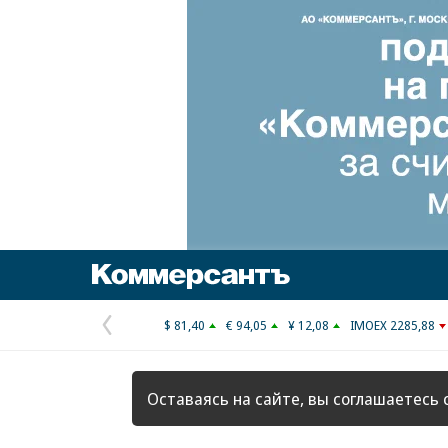
Коммерсантъ
$ 81,40
€ 94,05
¥ 12,08
IMOEX 2285,88
Предыдущая
страница
Оставаясь на сайте, вы соглашаетесь 