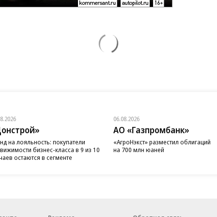
08.2026
06.08.2026
онстрой»
АО «Газпромбанк»
нд на лояльность: покупатели
«АгроНэкст» разместил облигаций
вижимости бизнес-класса в 9 из 10
на 700 млн юаней
чаев остаются в сегменте