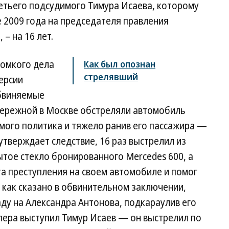
ретьего подсудимого Тимура Исаева, которому
е 2009 года на председателя правления
– на 16 лет.
ромкого дела
Как был опознан
стрелявший
ерсии
обвиняемые
бережной в Москве обстреляли автомобиль
амого политика и тяжело ранив его пассажира —
утверждает следствие, 16 раз выстрелил из
тое стекло бронированного Mercedes 600, а
та преступления на своем автомобиле и помог
, как сказано в обвинительном заключении,
аду на Александра Антонова, подкараулив его
ллера выступил Тимур Исаев — он выстрелил по