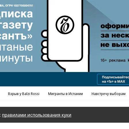
Реклама в «Ъ» www.kommersant.ru/ad
Взрыв у Balzi Rossi
Мигранты в Испании
Навстречу выборам
с
правилами использования куки