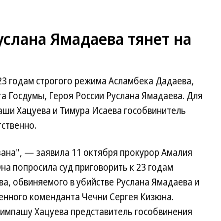
услана Ямадаева тянет на
23 годам строгого режима Асламбека Дадаева,
та Госдумы, Героя России Руслана Ямадаева. Для
аши Хацуева и Тимура Исаева гособвинитель
тственно.
зана", — заявила 11 октября прокурор Амалия
на попросила суд приговорить к 23 годам
а, обвиняемого в убийстве Руслана Ямадаева и
енного коменданта Чечни Сергея Кизюна.
лимпашу Хацуева представитель гособвинения