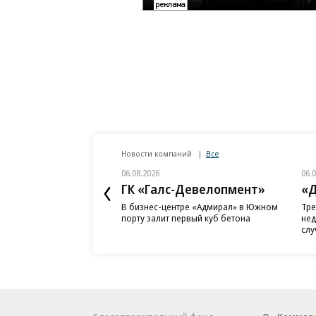
Новости компаний
Все
06.08.2026
06.
ГК «Галс-Девелопмент»
«Д
В бизнес-центре «Адмирал» в Южном
Тре
порту залит первый куб бетона
нед
слу