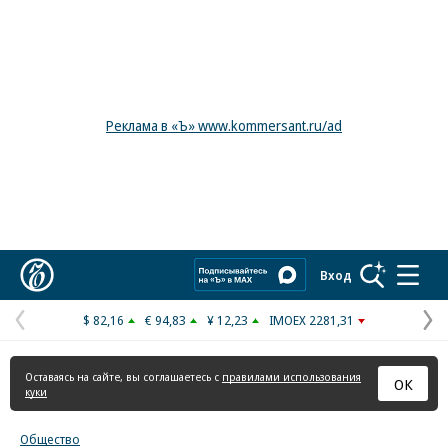
Реклама в «Ъ» www.kommersant.ru/ad
Коммерсантъ
Вход
$ 82,16
€ 94,83
¥ 12,23
IMOEX 2281,31
Предыдущая
С
страница
с
Оставаясь на сайте, вы соглашаетесь с
правилами использования
ОК
куки
Общество