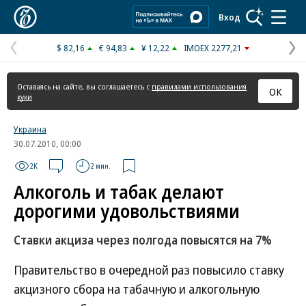
Коммерсантъ
Вход
$ 82,16
€ 94,83
¥ 12,22
IMOEX 2277,21
Предыдущая
С
страница
с
Оставаясь на сайте, вы соглашаетесь с
правилами использования
ОК
куки
Украина
30.07.2010, 00:00
2K
2 мин.
Алкоголь и табак делают
дорогими удовольствиями
Ставки акциза через полгода повысятся на 7%
Правительство в очередной раз повысило ставку
акцизного сбора на табачную и алкогольную