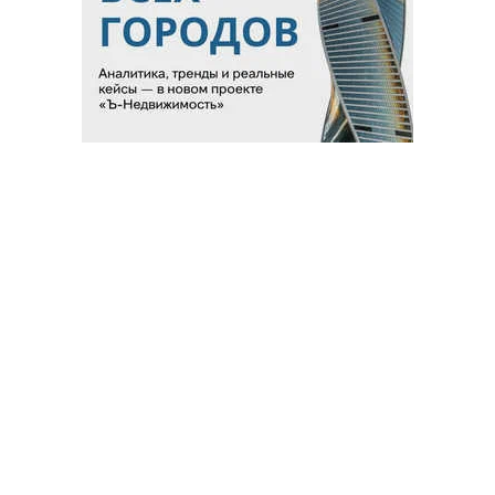
Благотворительный фонд
18+ реклама
О «Коммерсанте»
Android
Архив
Обратная связь
Контакты
Правовая информация
Реклама
E-mail рассылки
Вакансии
18+