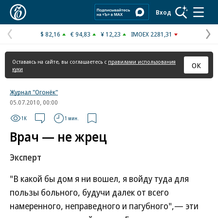
Коммерсантъ
Вход
$ 82,16
€ 94,83
¥ 12,23
IMOEX 2281,31
Предыдущая
С
страница
с
Оставаясь на сайте, вы соглашаетесь с
правилами использования
ОК
куки
Журнал "Огонёк"
05.07.2010, 00:00
1K
1 мин.
Врач — не жрец
Эксперт
"В какой бы дом я ни вошел, я войду туда для
пользы больного, будучи далек от всего
намеренного, неправедного и пагубного",— эти