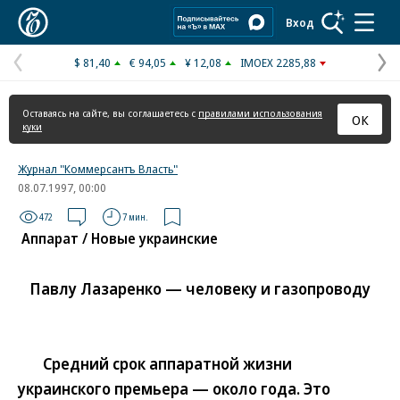
Коммерсантъ
Вход
$ 81,40
€ 94,05
¥ 12,08
IMOEX 2285,88
Предыдущая
С
страница
с
Оставаясь на сайте, вы соглашаетесь с
правилами использования
ОК
куки
Журнал "Коммерсантъ Власть"
08.07.1997, 00:00
472
7 мин.
Аппарат / Новые украинские
Павлу Лазаренко — человеку и газопроводу
Средний срок аппаратной жизни
украинского премьера — около года. Это