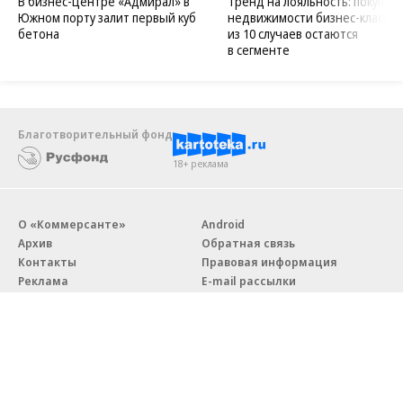
В бизнес-центре «Адмирал» в
Тренд на лояльность: покупат
Южном порту залит первый куб
недвижимости бизнес-класса в
бетона
из 10 случаев остаются
в сегменте
Благотворительный фонд
18+ реклама
О «Коммерсанте»
Android
Архив
Обратная связь
Контакты
Правовая информация
Реклама
E-mail рассылки
Вакансии
18+
© АО «Коммерсантъ». 127006, Москва, Оружейный переулок д. 41,