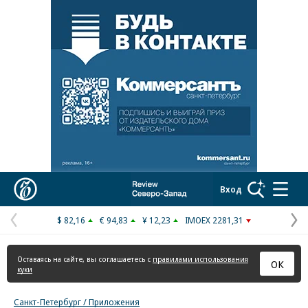
Реклама в «Ъ» www.kommersant.ru/ad
Коммерсантъ
Вход
$ 82,16
€ 94,83
¥ 12,23
IMOEX 2281,31
Предыдущая
С
страница
с
Оставаясь на сайте, вы соглашаетесь с
правилами использования
ОК
куки
Санкт-Петербург / Приложения