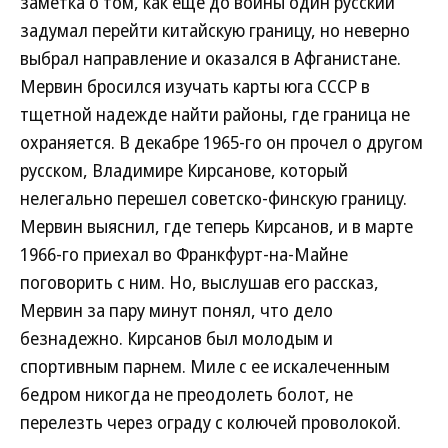
заметка о том, как еще до войны один русский
задумал перейти китайскую границу, но неверно
выбрал направление и оказался в Афганистане.
Мервин бросился изучать карты юга СССР в
тщетной надежде найти районы, где граница не
охраняется. В декабре 1965-го он прочел о другом
русском, Владимире Кирсанове, который
нелегально перешел советско-финскую границу.
Мервин выяснил, где теперь Кирсанов, и в марте
1966-го приехал во Франкфурт-на-Майне
поговорить с ним. Но, выслушав его рассказ,
Мервин за пару минут понял, что дело
безнадежно. Кирсанов был молодым и
спортивным парнем. Миле с ее искалеченным
бедром никогда не преодолеть болот, не
перелезть через ограду с колючей проволокой.