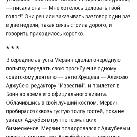
— писала она.— Мне хотелось целовать твой
голос!" Они решили заказывать разговор один раз
в две недели, такая связь стоила дорого, и
говорить приходилось коротко.
* * *
В середине августа Мервин сделал очередную
попытку передать свою просьбу еще одному
советскому деятелю — зятю Хрущева — Алексею
Аджубею, редактору "Известий", и прилетел в
Бонн во время его официального визита.
Облачившись в свой лучший костюм, Мервин
пробирался сквозь густую толпу гостей, пока не
увидел Аджубея в группе германских
бизнесменов. Мервин поздоровался с Аджубеем и
передал ему письмо. Аджубей слегка смутился,