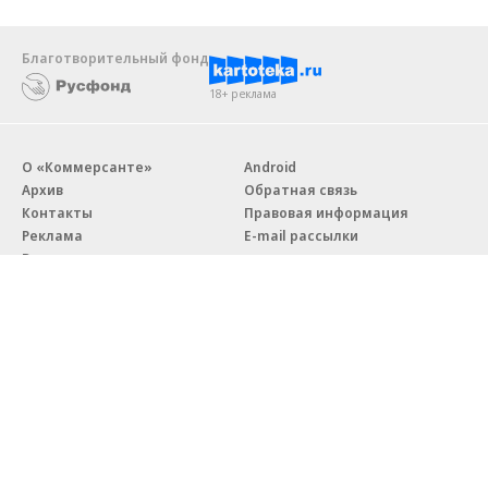
Благотворительный фонд
18+ реклама
О «Коммерсанте»
Android
Архив
Обратная связь
Контакты
Правовая информация
Реклама
E-mail рассылки
Вакансии
18+
© АО «Коммерсантъ». 127006, Москва, Оружейный переулок д. 41,
тел. +7 (495) 797-69-70.
Сетевое издание «Коммерсантъ» (доменное имя сайта:
kommersant.ru) зарегистрировано Федеральной службой
по надзору в сфере связи, информационных технологий и массовых
коммуникаций (Роскомнадзор), регистрационный номер и дата