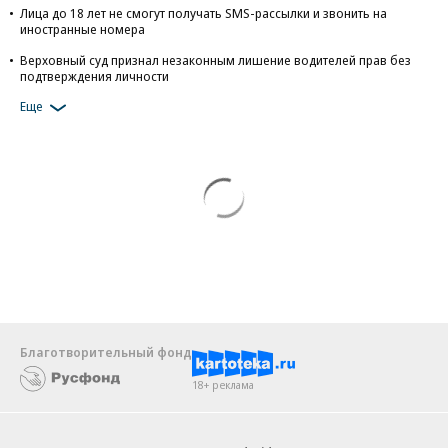
Картина дня
ФСБ задержала сотрудников нелегальных
криптообменников в Москва-Сити
«Флит Лизинг» купил бывшую лизинговую «дочку» Mercedes-
Benz
ЭКСКЛЮЗИВ
Евросоюз ввел новые санкции против России из-за ударов по
Украине
Лица до 18 лет не смогут получать SMS-рассылки и звонить на
иностранные номера
Верховный суд признал незаконным лишение водителей прав без
подтверждения личности
Еще