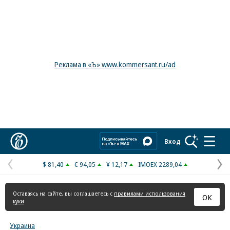
Реклама в «Ъ» www.kommersant.ru/ad
Коммерсантъ
Вход
$ 81,40
€ 94,05
¥ 12,17
IMOEX 2289,04
Предыдущая
С
страница
с
Оставаясь на сайте, вы соглашаетесь с
правилами использования
ОК
куки
Украина