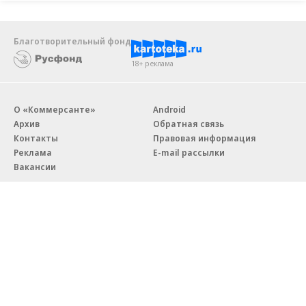
Благотворительный фонд
18+ реклама
О «Коммерсанте»
Android
Архив
Обратная связь
Контакты
Правовая информация
Реклама
E-mail рассылки
Вакансии
18+
© АО «Коммерсантъ». 127006, Москва, Оружейный переулок д. 41,
тел. +7 (495) 797-69-70.
Сетевое издание «Коммерсантъ» (доменное имя сайта:
kommersant.ru) зарегистрировано Федеральной службой
по надзору в сфере связи, информационных технологий и массовых