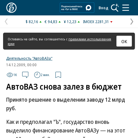
Коммерсантъ
Вход
$ 82,16
€ 94,83
¥ 12,23
IMOEX 2281,31
Предыдущая
С
страница
с
Оставаясь на сайте, вы соглашаетесь с
правилами использования
ОК
куки
Деятельность "АвтоВАЗа"
14.12.2009, 00:00
1K
2 мин.
АвтоВАЗ снова залез в бюджет
Принято решение о выделении заводу 12 млрд
руб.
Как и предполагал "Ъ", государство вновь
выделило финансирование АвтоВАЗу — на этот