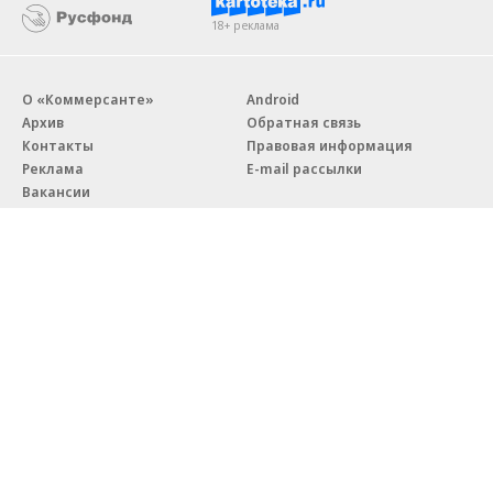
18+ реклама
О «Коммерсанте»
Android
Архив
Обратная связь
Контакты
Правовая информация
Реклама
E-mail рассылки
Вакансии
18+
© АО «Коммерсантъ». 127006, Москва, Оружейный переулок д. 41,
тел. +7 (495) 797-69-70.
Сетевое издание «Коммерсантъ» (доменное имя сайта:
kommersant.ru) зарегистрировано Федеральной службой
по надзору в сфере связи, информационных технологий и массовых
коммуникаций (Роскомнадзор), регистрационный номер и дата
принятия решения о регистрации: серия
Эл № ФС77-76922
от 11 октября 2019 г.
Партнерские проекты/материалы, новости компаний, материалы