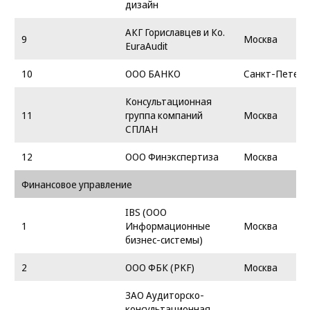
дизайн
АКГ Гориславцев и Ко.
9
Москва
EuraAudit
10
ООО БАНКО
Санкт-Петерб
Консультационная
11
группа компаний
Москва
СПЛАН
12
ООО Финэкспертиза
Москва
Финансовое управление
IBS (OOO
1
Информационные
Москва
бизнес-системы)
2
ООО ФБК (PKF)
Москва
ЗАО Аудиторско-
консультационная