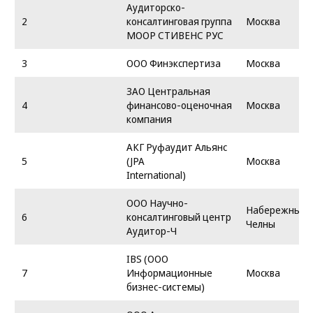
Аудиторско-
2
консалтинговая группа
Москва
МООР СТИВЕНС РУС
3
ООО Финэкспертиза
Москва
ЗАО Центральная
4
финансово-оценочная
Москва
компания
АКГ Руфаудит Альянс
5
(JPA
Москва
International)
ООО Научно-
Набережные
6
консалтинговый центр
Челны
Аудитор-Ч
IBS (OOO
7
Информационные
Москва
бизнес-системы)