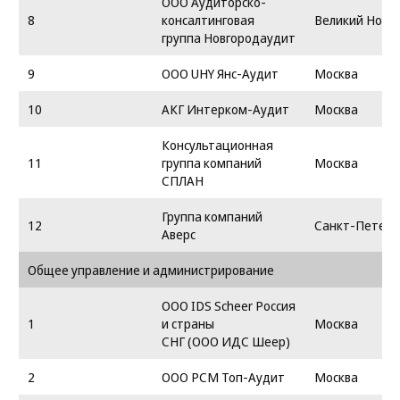
ООО Аудиторско-
8
консалтинговая
Великий Новг
группа Новгородаудит
9
ООО UHY Янс-Аудит
Москва
10
АКГ Интерком-Аудит
Москва
Консультационная
11
группа компаний
Москва
СПЛАН
Группа компаний
12
Санкт-Петерб
Аверс
Общее управление и администрирование
ООО IDS Scheer Россия
1
и страны
Москва
СНГ (OOO ИДС Шеер)
2
ООО РСМ Топ-Аудит
Москва