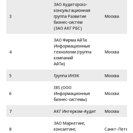
ЗАО Аудиторско-
консультационная
3
группа Развитие
Москва
бизнес-систем
(ЗАО АКГ РБС)
ЗАО Фирма АйТи.
Информационные
4
технологии (группа
Москва
компаний
АйТи)
5
Группа ИНЭК
Москва
IBS (OOO
6
Информационные
Москва
бизнес-системы)
7
АКГ Интерком-Аудит
Москва
ЗАО Маркетинг,
8
консалтинг,
Санкт-Петерб