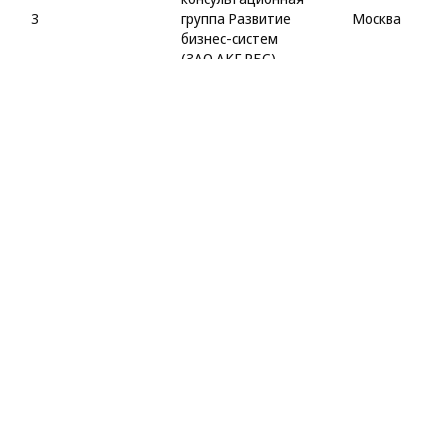
3
группа Развитие
Москва
бизнес-систем
(ЗАО АКГ РБС)
4
ООО Финэкспертиза
Москва
5
ООО Росэкспертиза
Москва
6
ООО БАНКО
Санкт-Петерб
7
ООО РСМ Топ-Аудит
Москва
АКГ Гориславцев и Ко.
8
Москва
EuraAudit
9
ООО НЭО Центр
Москва
10
АКГ Интерком-Аудит
Москва
Аудиторско-
консалтинговая сеть
11
Москва
Нексия Си Ай Эс (Nexia