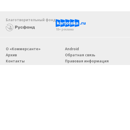
Благотворительный фонд
18+ реклама
О «Коммерсанте»
Android
Архив
Обратная связь
Контакты
Правовая информация
Реклама
E-mail рассылки
Вакансии
18+
© АО «Коммерсантъ». 127006, Москва, Оружейный переулок д. 41,
тел. +7 (495) 797-69-70.
Сетевое издание «Коммерсантъ» (доменное имя сайта:
kommersant.ru) зарегистрировано Федеральной службой
по надзору в сфере связи, информационных технологий и массовых