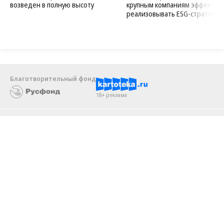
Бизнес-центр STONE Римская
В ДОМ.РФ рассказали, как
возведен в полную высоту
крупным компаниям эффектив
реализовывать ESG-стратегию
Благотворительный фонд
18+ реклама
О «Коммерсанте»
Android
Архив
Обратная связь
Контакты
Правовая информация
Реклама
E-mail рассылки
Вакансии
18+