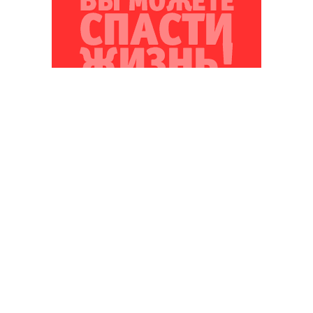
Благотворительный фонд
18+ реклама
О «Коммерсанте»
Android
Архив
Обратная связь
Контакты
Правовая информация
Реклама
E-mail рассылки